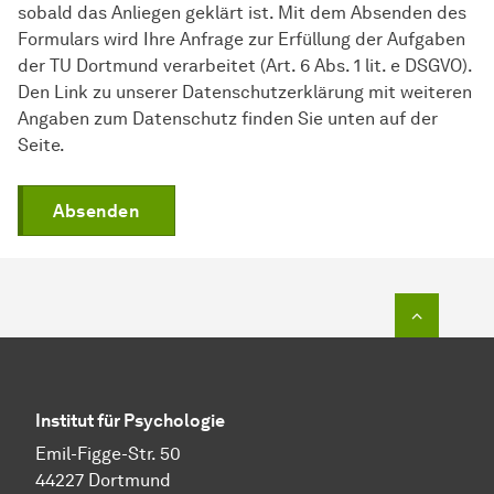
sobald das Anliegen geklärt ist. Mit dem Absenden des
Formulars wird Ihre Anfrage zur Erfüllung der Aufgaben
der TU Dortmund verarbeitet (Art. 6 Abs. 1 lit. e DSGVO).
Den Link zu unserer Datenschutzerklärung mit weiteren
Angaben zum Datenschutz finden Sie unten auf der
Seite.
Absenden
Zum Seit
Institut für Psy­cho­lo­gie
Emil-Figge-Str. 50
44227 Dort­mund